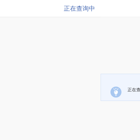
正在查询中
正在